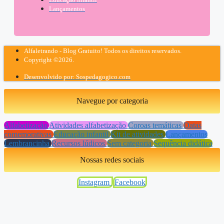
Lançamentos
Alfaletrando - Blog Gratuito! Todos os direitos reservados.
Copyright ©2026.
Desenvolvido por: Sospedagogico.com
Navegue por categoria
Alfabetização
Atividades alfabetização
Coroas temáticas
Datas
comemorativas
Educação infantil
Kit de atividades
Lançamentos
Lembrancinha
Recursos lúdicos
Sem categoria
Sequência didática
Nossas redes sociais
Instagram
Facebook