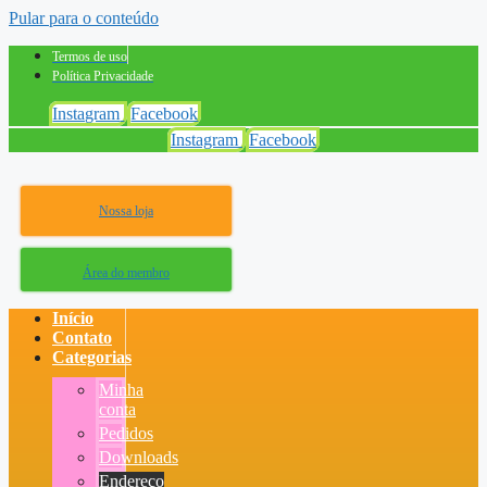
Pular para o conteúdo
Termos de uso
Política Privacidade
Instagram
Facebook
Instagram
Facebook
Nossa loja
Área do membro
Início
Contato
Categorias
Minha
conta
Pedidos
Downloads
Endereço