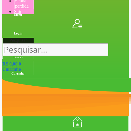
Senha
perdida
Sair
Menu
Login
Pesquisar
Buscar
R$
0,00
0
Carrinho
Carrinho