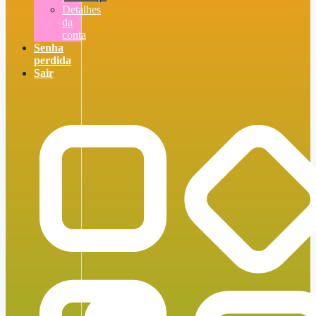
Detalhes
da
conta
Senha
perdida
Sair