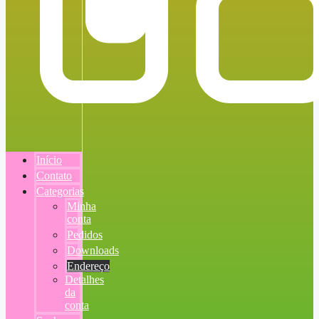
Início
Contato
Categorias
Minha
conta
Pedidos
Downloads
Endereço
Detalhes
da
conta