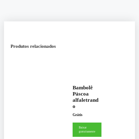
Produtos relacionados
Bambolê
Páscoa
alfaletrand
o
Grátis
Baixar
gratuitamente