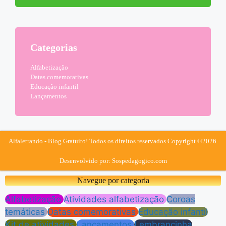
Categorias
Alfabetização
Datas comemorativas
Educação infantil
Lançamentos
Alfaletrando - Blog Gratuito! Todos os direitos reservados.
Copyright ©2026.
Desenvolvido por: Sospedagogico.com
Navegue por categoria
Alfabetização
Atividades alfabetização
Coroas
temáticas
Datas comemorativas
Educação infantil
Kit de atividades
Lançamentos
Lembrancinha