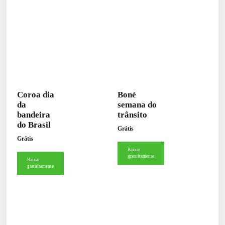
Coroa dia
Boné
da
semana do
bandeira
trânsito
do Brasil
Grátis
Grátis
Baixar
gratuitamente
Baixar
gratuitamente