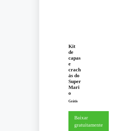
Kit
de
capas
e
crach
ás do
Super
Mari
o
Grátis
Baixar
gratuitamente