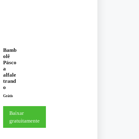
Bamb
olê
Pásco
a
alfale
trand
o
Grátis
Baixar
gratuitamente