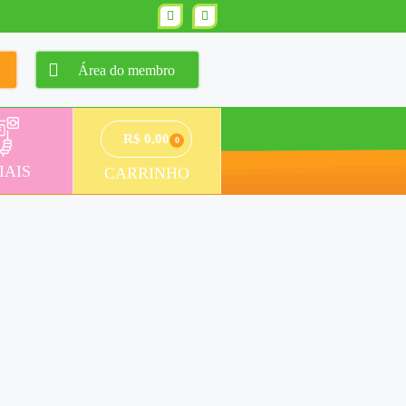
Área do membro
R$
0,00
0
IAIS
CARRINHO