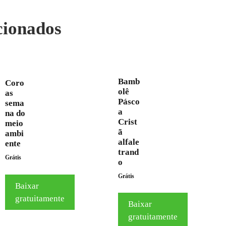
cionados
Bamb
Coro
olê
as
Pásco
sema
a
na do
Crist
meio
ã
ambi
alfale
ente
trand
Grátis
o
Grátis
Baixar
gratuitamente
Baixar
gratuitamente