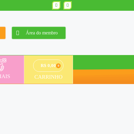
Área do membro
R$
0,00
0
IAIS
CARRINHO