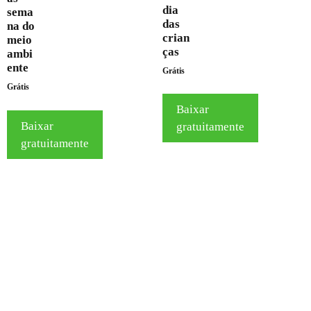
dia
sema
das
na do
crian
meio
ças
ambi
ente
Grátis
Grátis
Baixar
Baixar
gratuitamente
gratuitamente