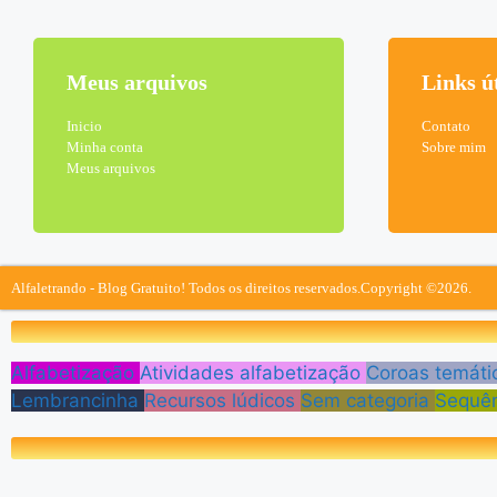
Meus arquivos
Links ú
Inicio
Contato
Minha conta
Sobre mim
Meus arquivos
Alfaletrando - Blog Gratuito! Todos os direitos reservados.
Copyright ©2026.
Alfabetização
Atividades alfabetização
Coroas temáti
Lembrancinha
Recursos lúdicos
Sem categoria
Sequên