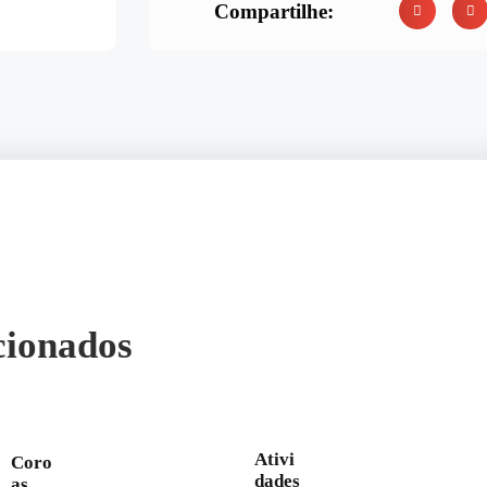
Compartilhe:
cionados
Ativi
Coro
dades
as