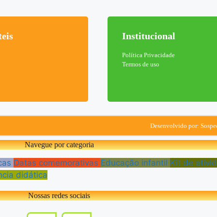
teis
Institucional
Política Privacidade
Termos de uso
Desenvolvido por: Sosp
Navegue por categoria
cas
Datas comemorativas
Educação infantil
Kit de ativi
cia didática
Nossas redes sociais