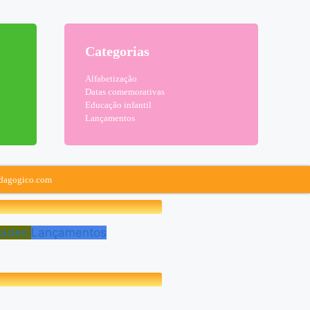
Categorias
Alfabetização
Datas comemorativas
Educação infantil
Lançamentos
edagogico.com
dades
Lançamentos