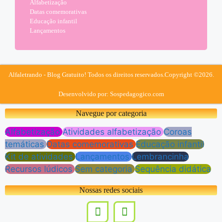
Alfabetização
Datas comemorativas
Educação infantil
Lançamentos
Alfaletrando - Blog Gratuito! Todos os direitos reservados.
Copyright ©2026.
Desenvolvido por: Sospedagogico.com
Navegue por categoria
Alfabetização
Atividades alfabetização
Coroas
temáticas
Datas comemorativas
Educação infantil
Kit de atividades
Lançamentos
Lembrancinha
Recursos lúdicos
Sem categoria
Sequência didática
Nossas redes sociais