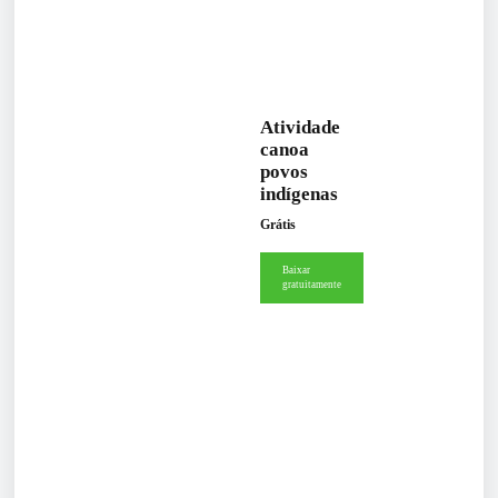
Atividade
canoa
povos
indígenas
Grátis
Baixar
gratuitamente