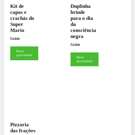
Kit de
Duplinha
capas e
brinde
crachás do
para o dia
Super
da
Mario
consciência
negra
Grátis
Grátis
Baixar
gratuitamente
Baixar
gratuitamente
Pizzaria
das frações