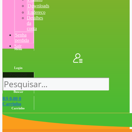
Downloads
Endereço
Detalhes
da
conta
Senha
perdida
Sair
Menu
Login
Pesquisar
Buscar
R$
0,00
0
Carrinho
Carrinho