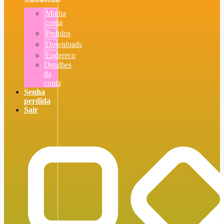
Minha
conta
Pedidos
Downloads
Endereço
Detalhes
da
conta
Senha
perdida
Sair