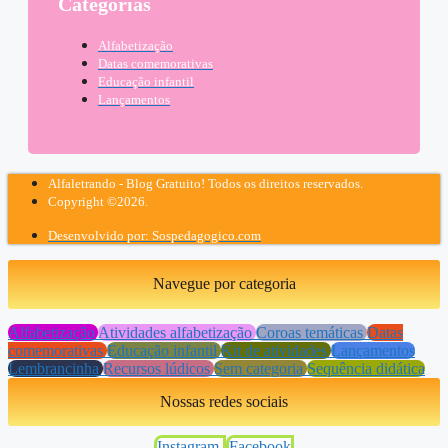
Categorias
Alfabetização
Datas comemorativas
Educação infantil
Lançamentos
Alfaletrando - Blog Gratuito! Todos os direitos reservados.
Copyright ©2026.
Desenvolvido por: Sospedagogico.com
Navegue por categoria
Alfabetização
Atividades alfabetização
Coroas temáticas
Datas
comemorativas
Educação infantil
Kit de atividades
Lançamentos
Lembrancinha
Recursos lúdicos
Sem categoria
Sequência didática
Nossas redes sociais
Instagram
Facebook