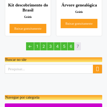
Kit descobrimento do
Árvore genealógica
Brasil
Grátis
Grátis
Baixar gratuitamente
Baixar gratuitamente
←
1
2
3
4
5
6
7
Buscar no site
Navegue por categoria